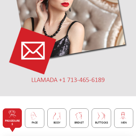
LLAMADA +1 713-465-6189
PROCEDURE
FACE
BODY
BREAST
BUTTOCKS
MEN
S