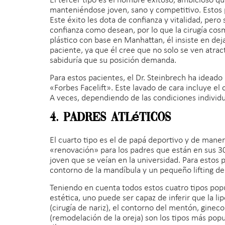
El tercer tipo es el hombre exitoso, ambicioso qu
manteniéndose joven, sano y competitivo. Estos p
Este éxito les dota de confianza y vitalidad, per
confianza como desean, por lo que la cirugía cosm
plástico con base en Manhattan, él insiste en deja
paciente, ya que él cree que no solo se ven atrac
sabiduría que su posición demanda.
Para estos pacientes, el Dr. Steinbrech ha ideado
«Forbes Facelift». Este lavado de cara incluye el 
A veces, dependiendo de las condiciones individua
4. Padres atléticos
El cuarto tipo es el de papá deportivo y de maner
«renovación» para los padres que están en sus 30 
joven que se veían en la universidad. Para estos 
contorno de la mandíbula y un pequeño lifting de 
Teniendo en cuenta todos estos cuatro tipos pop
estética, uno puede ser capaz de inferir que la lip
(cirugía de nariz), el contorno del mentón, ginec
(remodelación de la oreja) son los tipos más popu