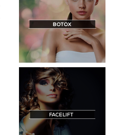
a
a
e