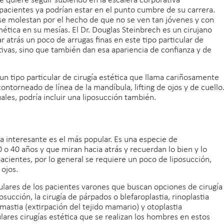
e quiere seguir subiendo en la escalera corporativa
acientes ya podrían estar en el punto cumbre de su carrera.
o se molestan por el hecho de que no se ven tan jóvenes y con
ética en su mesías. El Dr. Douglas Steinbrech es un cirujano
r atrás un poco de arrugas finas en este tipo particular de
tivas, sino que también dan esa apariencia de confianza y de
 un tipo particular de cirugía estética que llama cariñosamente
contorneado de línea de la mandíbula, lifting de ojos y de cuello
les, podría incluir una liposucción también.
a interesante es el más popular. Es una especie de
o 40 años y que miran hacia atrás y recuerdan lo bien y lo
pacientes, por lo general se requiere un poco de liposucción,
ojos.
ulares de los pacientes varones que buscan opciones de cirugía
osucción, la cirugía de párpados o blefaroplastia, rinoplastia
omastia (extirpación del tejido mamario) y otoplastia
lares cirugías estética que se realizan los hombres en estos