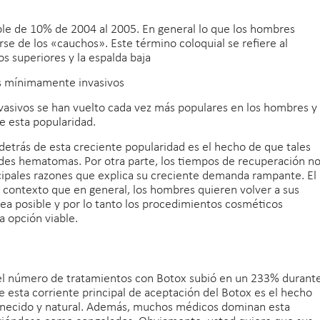
ble de 10% de 2004 al 2005. En general lo que los hombres
se de los «cauchos». Este término coloquial se refiere al
 superiores y la espalda baja
s mínimamente invasivos
sivos se han vuelto cada vez más populares en los hombres y
e esta popularidad.
detrás de esta creciente popularidad es el hecho de que tales
des hematomas. Por otra parte, los tiempos de recuperación n
cipales razones que explica su creciente demanda rampante. El
e contexto que en general, los hombres quieren volver a sus
sea posible y por lo tanto los procedimientos cosméticos
 opción viable.
e el número de tratamientos con Botox subió en un 233% durant
de esta corriente principal de aceptación del Botox es el hecho
venecido y natural. Además, muchos médicos dominan esta